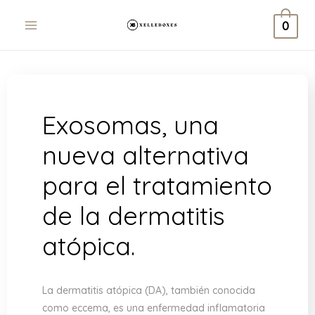
Ir
0
al
contenido
Exosomas, una
nueva alternativa
para el tratamiento
de la dermatitis
atópica.
La dermatitis atópica (DA), también conocida
como eccema, es una enfermedad inflamatoria