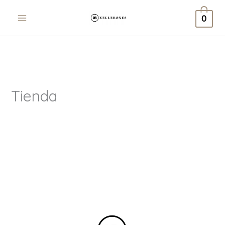
Ir
0
al
contenido
Tienda